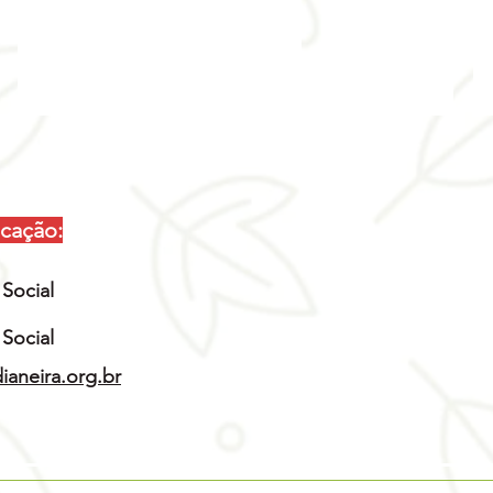
cação:
 Social
 Social
aneira.org.br